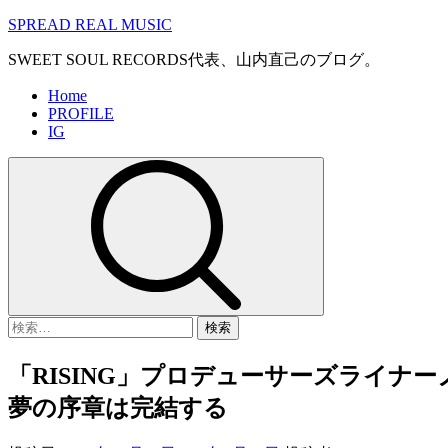
コ
SPREAD REAL MUSIC
ン
SWEET SOUL RECORDS代表、山内直己のブログ。
テ
ン
メ
Home
ツ
PROFILE
イ
へ
IG
ン
ス
メ
キ
ニ
ッ
ュ
プ
ー
検
索:
「RISING」プロデューサーズライナーノ
夢の序章は完結する