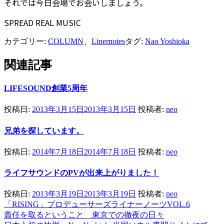
それでは今日会場でお会いしましょう。
SPREAD REAL MUSIC
カテゴリー:
COLUMN
、
Linernotes
タグ:
Nao Yoshioka
関連記事
LIFESOUND創業5周年
投稿日:
2013年3月15日
2013年3月15日
投稿者:
neo
兄弟を探しています。
投稿日:
2014年7月18日
2014年7月18日
投稿者:
neo
ライフサウンドのPVが出来上がりました！
投稿日:
2013年3月19日
2013年3月19日
投稿者:
neo
「RISING」プロデューサーズライナーノーツVOL.6
投
責任を取るということ 東京での徹夜の日々
稿