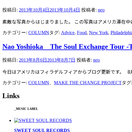
投稿日:
2013年10月4日
2013年10月4日
投稿者:
neo
素敵な写真からはじまりました。 この写真はアメリカ滞在
カテゴリー:
COLUMN
タグ:
Advice
,
Food
,
New York
,
Philadelphi
Nao Yoshioka The Soul Exchange Tour 
投稿日:
2013年8月6日
2013年8月7日
投稿者:
neo
今日はアメリカはフィラデルフィアからブログ更新です。 8月3日、
カテゴリー:
COLUMN
、
MAKE THE CHANGE PROJECT
タグ
Links
_MUSIC LABEL
SWEET SOUL RECORDS