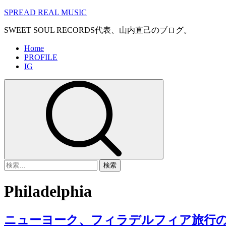
コ
SPREAD REAL MUSIC
ン
SWEET SOUL RECORDS代表、山内直己のブログ。
テ
ン
メ
Home
ツ
PROFILE
イ
へ
IG
ン
ス
メ
キ
ニ
ッ
ュ
プ
ー
検
索:
Philadelphia
ニューヨーク、フィラデルフィア旅行