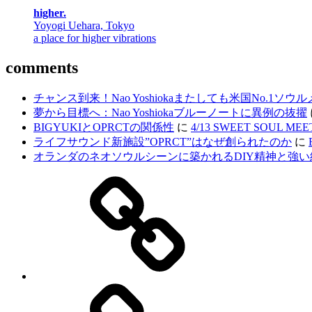
higher.
Yoyogi Uehara, Tokyo
a place for higher vibrations
comments
チャンス到来！Nao Yoshiokaまたしても米国No.
夢から目標へ：Nao Yoshiokaブルーノートに異例の抜擢
BIGYUKIとOPRCTの関係性
に
4/13 SWEET SOUL ME
ライフサウンド新施設”OPRCT”はなぜ創られたのか
に
オランダのネオソウルシーンに築かれるDIY精神と強い
Home
PROFILE