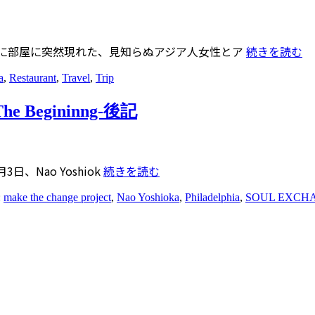
中に部屋に突然現れた、見知らぬアジア人女性とア
続きを読む
a
,
Restaurant
,
Travel
,
Trip
-The Begininng-後記
Nao Yoshiok
続きを読む
:
make the change project
,
Nao Yoshioka
,
Philadelphia
,
SOUL EXCH