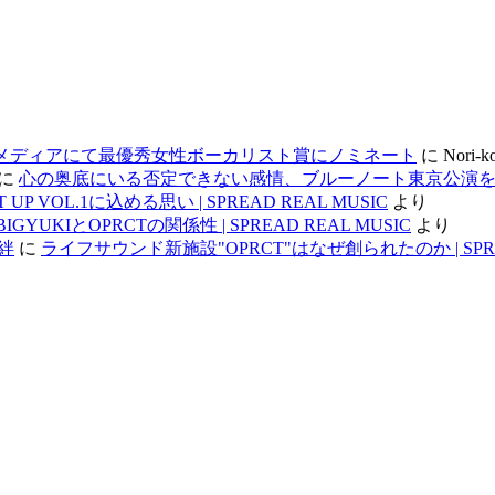
1ソウルメディアにて最優秀女性ボーカリスト賞にノミネート
に
Nori-k
に
心の奥底にいる否定できない感情、ブルーノート東京公演を控えて |
ET UP VOL.1に込める思い | SPREAD REAL MUSIC
より
BIGYUKIとOPRCTの関係性 | SPREAD REAL MUSIC
より
絆
に
ライフサウンド新施設"OPRCT"はなぜ創られたのか | SPREA