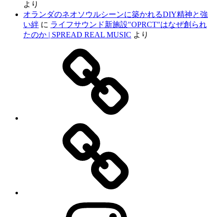
より
オランダのネオソウルシーンに築かれるDIY精神と強
い絆
に
ライフサウンド新施設"OPRCT"はなぜ創られ
たのか | SPREAD REAL MUSIC
より
Home
PROFILE
IG