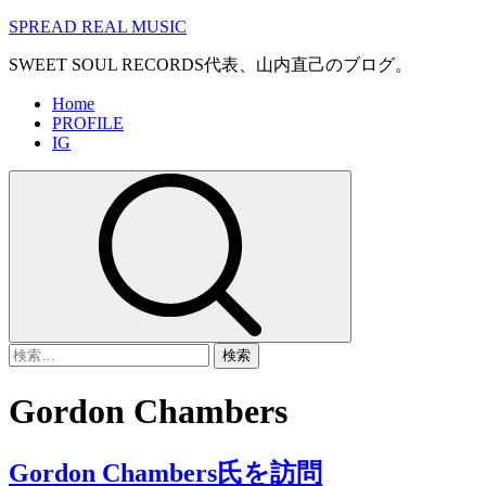
コ
SPREAD REAL MUSIC
ン
SWEET SOUL RECORDS代表、山内直己のブログ。
テ
ン
メ
Home
ツ
PROFILE
イ
へ
IG
ン
ス
メ
キ
ニ
ッ
ュ
プ
ー
検
索:
Gordon Chambers
Gordon Chambers氏を訪問