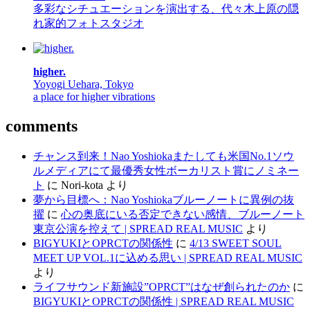
多彩なシチュエーションを演出する、代々木上原の隠
れ家的フォトスタジオ
higher.
Yoyogi Uehara, Tokyo
a place for higher vibrations
comments
チャンス到来！Nao Yoshiokaまたしても米国No.1ソウ
ルメディアにて最優秀女性ボーカリスト賞にノミネー
ト
に
Nori-kota
より
夢から目標へ：Nao Yoshiokaブルーノートに異例の抜
擢
に
心の奥底にいる否定できない感情、ブルーノート
東京公演を控えて | SPREAD REAL MUSIC
より
BIGYUKIとOPRCTの関係性
に
4/13 SWEET SOUL
MEET UP VOL.1に込める思い | SPREAD REAL MUSIC
より
ライフサウンド新施設”OPRCT”はなぜ創られたのか
に
BIGYUKIとOPRCTの関係性 | SPREAD REAL MUSIC