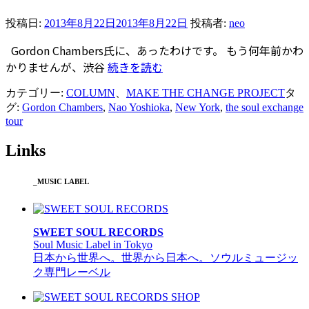
投稿日:
2013年8月22日
2013年8月22日
投稿者:
neo
Gordon Chambers氏に、あったわけです。 もう何年前かわ
かりませんが、渋谷
続きを読む
カテゴリー:
COLUMN
、
MAKE THE CHANGE PROJECT
タ
グ:
Gordon Chambers
,
Nao Yoshioka
,
New York
,
the soul exchange
tour
Links
_MUSIC LABEL
SWEET SOUL RECORDS
Soul Music Label in Tokyo
日本から世界へ。世界から日本へ。ソウルミュージッ
ク専門レーベル