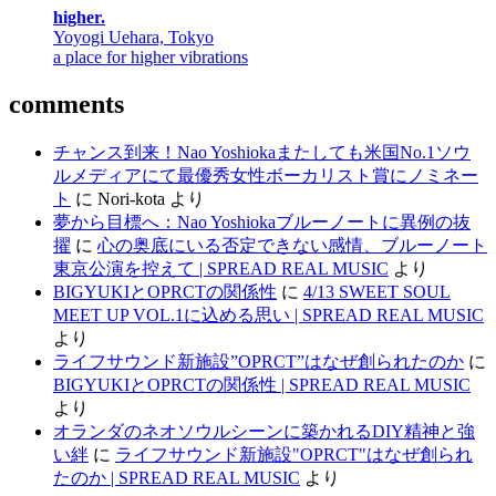
higher.
Yoyogi Uehara, Tokyo
a place for higher vibrations
comments
チャンス到来！Nao Yoshiokaまたしても米国No.1ソウ
ルメディアにて最優秀女性ボーカリスト賞にノミネー
ト
に
Nori-kota
より
夢から目標へ：Nao Yoshiokaブルーノートに異例の抜
擢
に
心の奥底にいる否定できない感情、ブルーノート
東京公演を控えて | SPREAD REAL MUSIC
より
BIGYUKIとOPRCTの関係性
に
4/13 SWEET SOUL
MEET UP VOL.1に込める思い | SPREAD REAL MUSIC
より
ライフサウンド新施設”OPRCT”はなぜ創られたのか
に
BIGYUKIとOPRCTの関係性 | SPREAD REAL MUSIC
より
オランダのネオソウルシーンに築かれるDIY精神と強
い絆
に
ライフサウンド新施設"OPRCT"はなぜ創られ
たのか | SPREAD REAL MUSIC
より