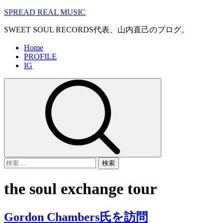
コ
SPREAD REAL MUSIC
ン
SWEET SOUL RECORDS代表、山内直己のブログ。
テ
ン
メ
Home
ツ
PROFILE
イ
へ
IG
ン
ス
メ
キ
ニ
ッ
ュ
プ
ー
検
索:
the soul exchange tour
Gordon Chambers氏を訪問