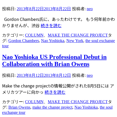
投稿日:
2013年8月22日
2013年8月22日
投稿者:
neo
Gordon Chambers氏に、あったわけです。 もう何年前かわ
かりませんが、渋谷
続きを読む
カテゴリー:
COLUMN
、
MAKE THE CHANGE PROJECT
タ
グ:
Gordon Chambers
,
Nao Yoshioka
,
New York
,
the soul exchange
tour
Nao Yoshioka US Professional Debut in
Collaboration with Brian Owens
投稿日:
2013年8月12日
2013年8月12日
投稿者:
neo
Make the change projectの情報公開がされた8月5日には ア
メリカツアーに向かっ
続きを読む
カテゴリー:
COLUMN
、
MAKE THE CHANGE PROJECT
タ
グ:
Brian Owens
,
make the change project
,
Nao Yoshioka
,
the soul
exchange tour