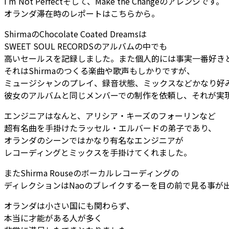
I’m Not Perfectそして、Make the Changeのアレンジです。
オランダ滞在時のレポートはこちらから。
ShirmaのChocolate Coated Dreamsは
SWEET SOUL RECORDSのアルバムの中でも
高いセールスを記録しました。また個人的には事実一番好き
それはShirmaのつくる楽曲や歌声もしかりですが、
ミュージシャンのプレイ、録音状態、ミックスなどかなり好
彼女のアルバムと同じメンバーでの制作を依頼し、それが実
エンジニアはなんと、アリシア・キーズのフォーリンなど
超有名曲を手掛けたラッセル・エルバードの弟子であり、
オランダのシーンではかなり有名なエンジニアが
レコーディングとミックスを手掛けてくれました。
またShirma Rouseのボーカルレコーディングの
ディレクションはNaoのブレイクするーを目の前で見る事が
オランダは小さい国にも関わらず、
本当に才能がある人が多く