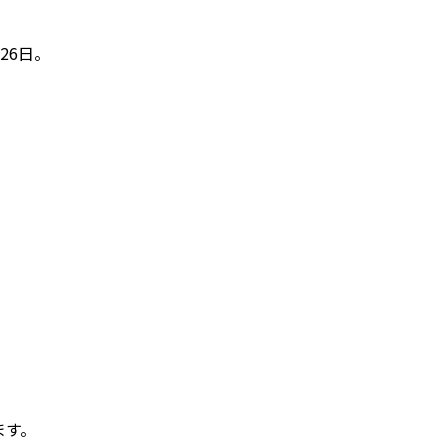
26日。
、
ます。