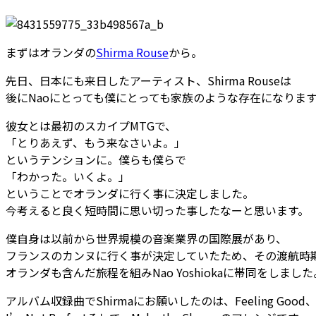
まずはオランダの
Shirma Rouse
から。
先日、日本にも来日したアーティスト、Shirma Rouseは
後にNaoにとっても僕にとっても家族のような存在になりま
彼女とは最初のスカイプMTGで、
「とりあえず、もう来なさいよ。」
というテンションに。僕らも僕らで
「わかった。いくよ。」
ということでオランダに行く事に決定しました。
今考えると良く短時間に思い切った事したなーと思います。
僕自身は以前から世界規模の音楽業界の国際展があり、
フランスのカンヌに行く事が決定していたため、その渡航時
オランダも含んだ旅程を組みNao Yoshiokaに帯同をしました
アルバム収録曲でShirmaにお願いしたのは、Feeling Good