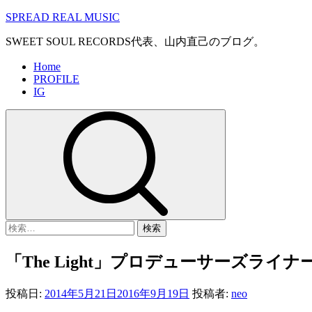
コ
SPREAD REAL MUSIC
ン
SWEET SOUL RECORDS代表、山内直己のブログ。
テ
ン
メ
Home
ツ
PROFILE
イ
へ
IG
ン
ス
メ
キ
ニ
ッ
ュ
プ
ー
検
索:
「The Light」プロデューサーズライ
投稿日:
2014年5月21日
2016年9月19日
投稿者:
neo