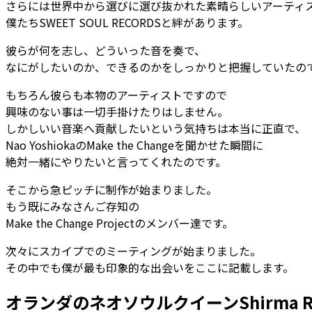
さらには世界中から選びに選び抜かれた素晴らしいアーティ
僕たちSWEET SOUL RECORDSと絆があります。
彼らが何を志し、どういった音を奏で、
なにがしたいのか、できるのかをしっかりと把握していたの
もちろん彼らも本物のアーティストですので
興味のない事は一切手掛けたりはしません。
しかしいい音楽へ貢献したいという気持ちは本当に正直で、
Nao YoshiokaのMake the Changeを聞かせた瞬間に
絶対一緒にやりたいと言ってくれたのです。
そこから急ピッチに制作が始まりました。
もう既にみなさんご存知の
Make the Change Projectのメンバー達です。
次々にスカイプでのミーティングが始まりました。
その中でも僕が最も印象的な出会いをここに記載します。
オランダのネオソウルクイーンShirma R