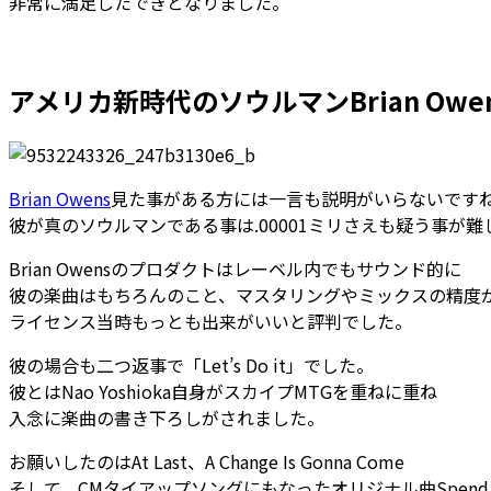
非常に満足したできとなりました。
アメリカ新時代のソウルマンBrian Owe
Brian Owens
見た事がある方には一言も説明がいらないです
彼が真のソウルマンである事は.00001ミリさえも疑う事が難
Brian Owensのプロダクトはレーベル内でもサウンド的に
彼の楽曲はもちろんのこと、マスタリングやミックスの精度
ライセンス当時もっとも出来がいいと評判でした。
彼の場合も二つ返事で「Let’s Do it」でした。
彼とはNao Yoshioka自身がスカイプMTGを重ねに重ね
入念に楽曲の書き下ろしがされました。
お願いしたのはAt Last、A Change Is Gonna Come
そして、CMタイアップソングにもなったオリジナル曲Spend My