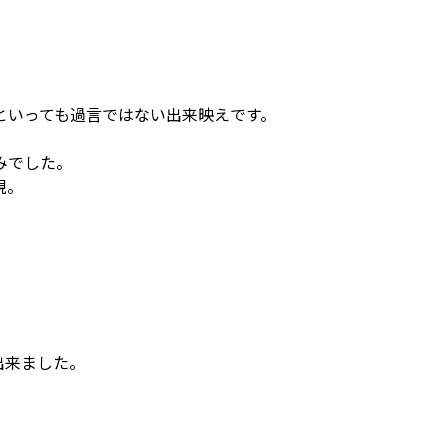
といっても過言ではない出来映えです。
みでした。
現。
出来ました。